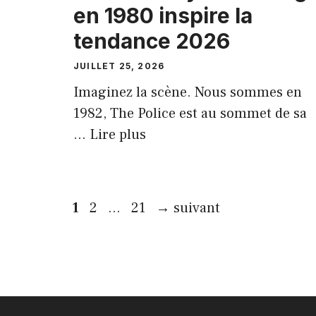
en 1980 inspire la
tendance 2026
JUILLET 25, 2026
Imaginez la scène. Nous sommes en
1982, The Police est au sommet de sa
...
Lire plus
Page
Page
Page
1
2
…
21
→
suivant