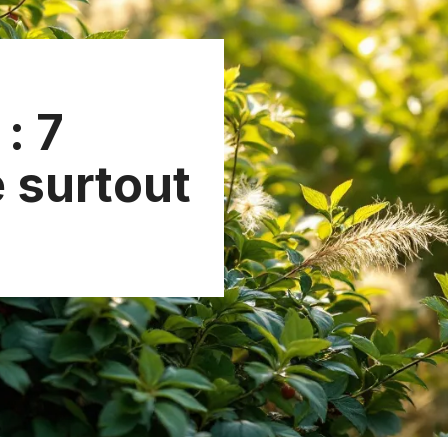
 : 7
 surtout