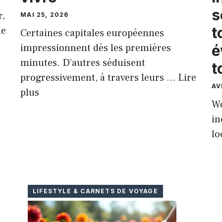
s
r,
MAI 25, 2026
t
de
Certaines capitales européennes
impressionnent dès les premières
é
minutes. D’autres séduisent
t
progressivement, à travers leurs …
Lire
AV
plus
We
in
lo
LIFESTYLE & CARNETS DE VOYAGE