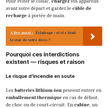
Pour éviter le couac,
chargez
vos appareils
avant votre départ et gardez le
câble de
recharge
à portée de main.
A lire aussi :
Éclairage : et si c'était
la star de votre déco ?
Pourquoi ces interdictions
existent — risques et raison
Le risque d’incendie en soute
Les
batteries lithium‑ion
peuvent entrer en
emballement thermique
en cas de défaut,
de choc ou de court‑circuit. En
cabine
, un