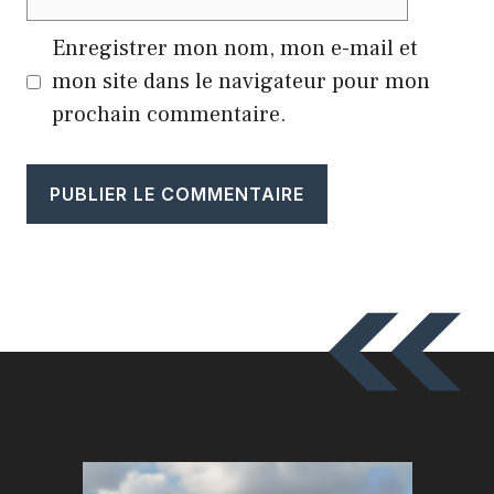
web
Enregistrer mon nom, mon e-mail et
mon site dans le navigateur pour mon
prochain commentaire.
A
l
t
e
r
n
a
t