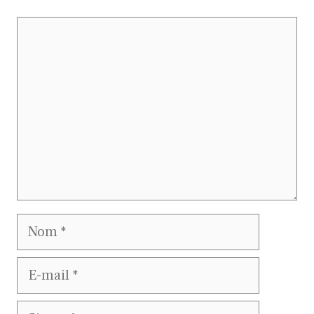
Commentaire
Nom
E-
mail
Site