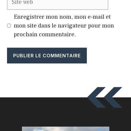
web
Enregistrer mon nom, mon e-mail et
mon site dans le navigateur pour mon
prochain commentaire.
A
l
t
e
r
n
a