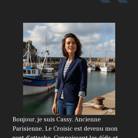
r
n
a
t
i
v
e
:
Bonjour, je suis Cassy. Ancienne
Parisienne, Le Croisic est devenu mon