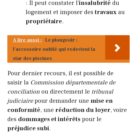
: Il peut constater l’
insalubrité
du
logement et imposer des
travaux
au
propriétaire
.
A lire aussi :
Le plongeoir :
l'accessoire oublié qui redevient la
star des piscines
Pour dernier recours, il est possible de
saisir la
Commission départementale de
conciliation
ou directement le
tribunal
judiciaire
pour demander une
mise en
conformité
, une
réduction du loyer
, voire
des
dommages et intérêts
pour le
préjudice subi
.