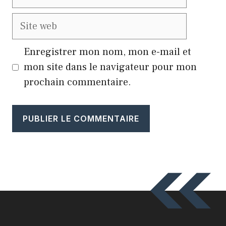
mail
Site
web
Enregistrer mon nom, mon e-mail et
mon site dans le navigateur pour mon
prochain commentaire.
A
l
t
e
r
n