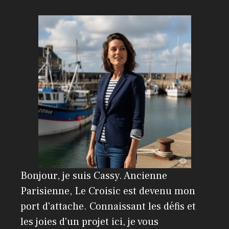
a
t
i
v
e
:
Bonjour, je suis Cassy. Ancienne
Parisienne, Le Croisic est devenu mon
port d'attache. Connaissant les défis et
les joies d'un projet ici, je vous