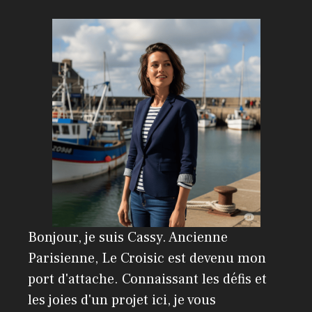
a
t
i
v
e
:
Bonjour, je suis Cassy. Ancienne
Parisienne, Le Croisic est devenu mon
port d'attache. Connaissant les défis et
les joies d'un projet ici, je vous