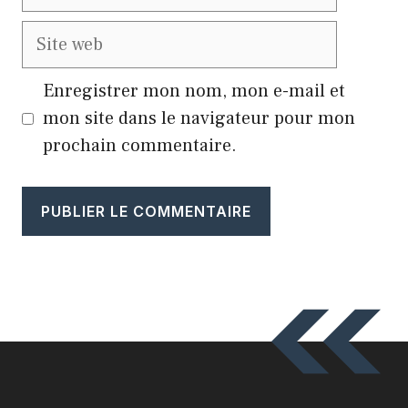
mail
Site
web
Enregistrer mon nom, mon e-mail et
mon site dans le navigateur pour mon
prochain commentaire.
A
l
t
e
r
n