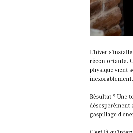
L’hiver s’install
réconfortante. 
physique vient s
inexorablement
Résultat ? Une t
désespérément au
gaspillage d’éne
C’est là qu’inter