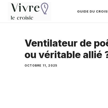
Aller
au
GUIDE DU CROISI
contenu
Ventilateur de po
ou véritable allié 
OCTOBRE 11, 2025