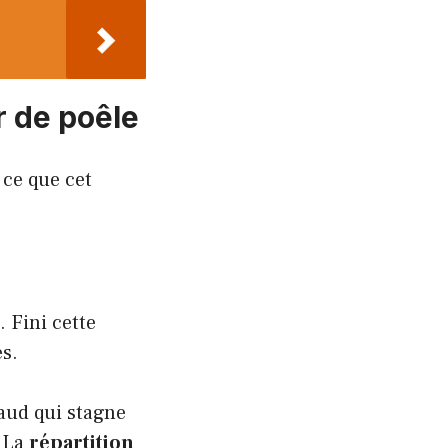
r de poêle
 ce que cet
. Fini cette
és.
aud qui stagne
. La
répartition