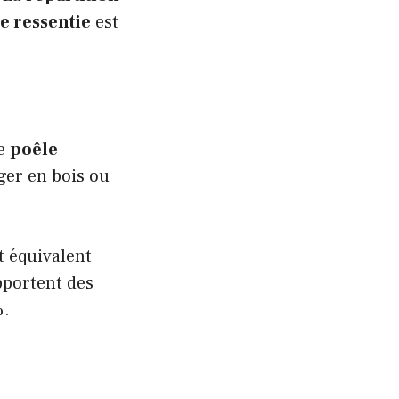
e ressentie
est
re
poêle
ger en bois ou
t équivalent
pportent des
%.