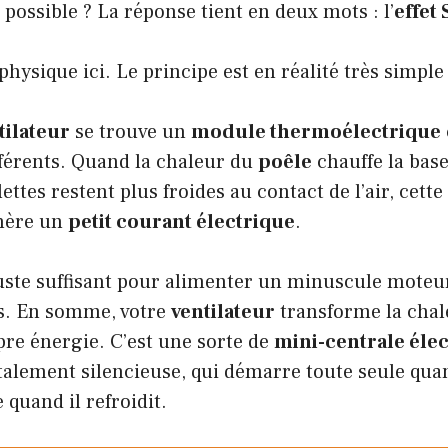
ossible ? La réponse tient en deux mots : l’
effet
physique ici. Le principe est en réalité très simp
tilateur
se trouve un
module thermoélectrique
férents. Quand la chaleur du
poêle
chauffe la bas
lettes restent plus froides au contact de l’air, cette
nère un
petit courant électrique
.
uste suffisant pour alimenter un minuscule moteur
es. En somme, votre
ventilateur
transforme la chal
re énergie. C’est une sorte de
mini-centrale éle
talement silencieuse, qui démarre toute seule qua
 quand il refroidit.