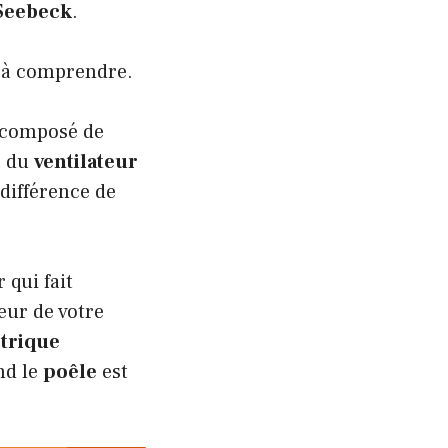
 Seebeck
.
le à comprendre.
composé de
e du
ventilateur
 différence de
 qui fait
eur de votre
ctrique
nd le
poêle
est